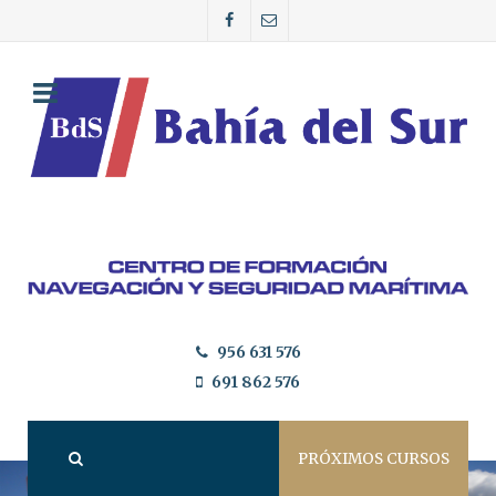
956 631 576
691 862 576
PRÓXIMOS CURSOS