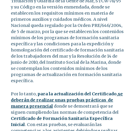
Titulación y Guardia de la Gente de Mar, STCW-78/95
y su Código en la versión enmendada, donde se
establecen los requisitos mínimos en materia de
primeros auxilios y cuidados médicos. A nivel
Nacional queda regulado por la Orden PRE/646/2004,
de 5 de marzo, por la que se establecen los contenidos
mínimos de los programas de formación sanitaria
específica y las condiciones para la expedición y
homologación del certificado de formación sanitaria
de los trabajadores del mar y la Resolución de 14 de
junio de 2010, del Instituto Social de la Marina, donde
se contemplan los contenidos mínimos de los
programas de actualización en formación sanitaria
específica.
Por lo tanto,
para la actualización del Certificado,
se
deberán de realizar unas pruebas prácticas de
manera presencial
donde se demostrará que se
siguen cumpliendo las normas de competencia del
Certificado de Formación Sanitaria Específica
Inicial
. Con estas pruebas, se evaluarán las
competencias a los asistentes debiéndose realizar