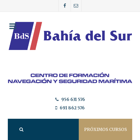
956 631 576
691 862 576
PRÓXIMOS CURSOS