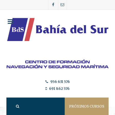
956 631 576
691 862 576
PRÓXIMOS CURSOS