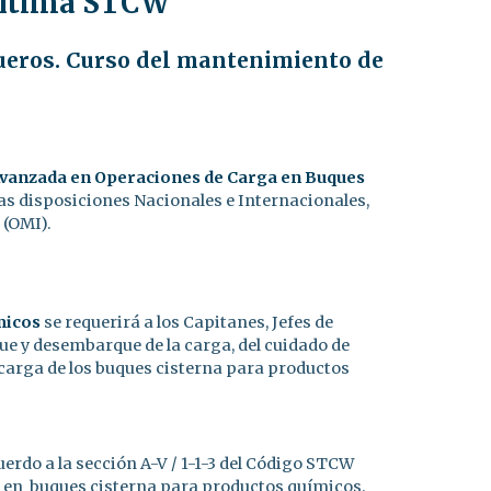
arítima STCW
ueros. Curso del mantenimiento de
 Avanzada en Operaciones de Carga en Buques
las disposiciones Nacionales e Internacionales,
 (OMI).
micos
se requerirá a los Capitanes, Jefes de
e y desembarque de la carga, del cuidado de
a carga de los buques cisterna para productos
erdo a la sección A-V / 1-1-3 del Código STCW
ga en buques cisterna para productos químicos.