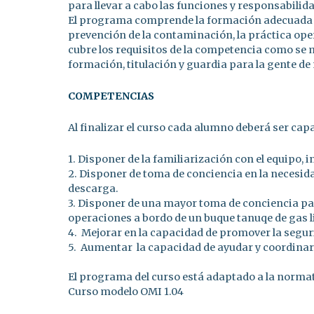
para llevar a cabo las funciones y responsabilid
El programa comprende la formación adecuada a 
prevención de la contaminación, la práctica oper
cubre los requisitos de la competencia como se 
formación, titulación y guardia para la gente d
COMPETENCIAS
Al finalizar el curso cada alumno deberá ser capa
1. Disponer de la familiarización con el equipo,
2. Disponer de toma de conciencia en la necesida
descarga.
3. Disponer de una mayor toma de conciencia par
operaciones a bordo de un buque tanuqe de gas 
4. Mejorar en la capacidad de promover la segur
5. Aumentar la capacidad de ayudar y coordinar
El programa del curso está adaptado a la normat
Curso modelo OMI 1.04