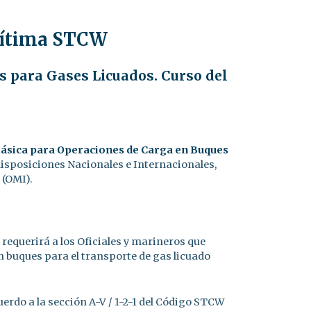
arítima STCW
s para Gases Licuados. Curso del
Básica para Operaciones de Carga en Buques
disposiciones Nacionales e Internacionales,
 (OMI).
 requerirá a los Oficiales y marineros que
 buques para el transporte de gas licuado
erdo a la sección A-V / 1-2-1 del Código STCW