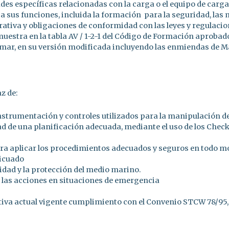
ades específicas relacionadas con la carga o el equipo de car
sus funciones, incluida la formación para la seguridad, las 
ativa y obligaciones de conformidad con las leyes y regulacion
muestra en la tabla AV / 1-2-1 del Código de Formación aproba
e mar, en su versión modificada incluyendo las enmiendas de Ma
z de:
 instrumentación y controles utilizados para la manipulación d
d de una planificación adecuada, mediante el uso de los Check 
a aplicar los procedimientos adecuados y seguros en todo mom
licuado
idad y la protección del medio marino.
 las acciones en situaciones de emergencia
iva actual vigente cumplimiento con el Convenio STCW 78/95, 